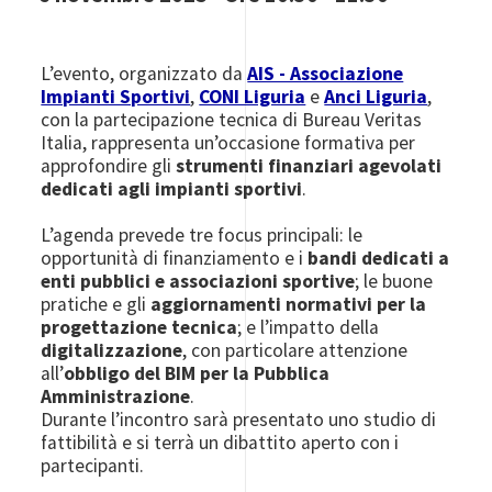
L’evento, organizzato da
AIS - Associazione
Impianti Sportivi
,
CONI Liguria
e
Anci Liguria
,
con la partecipazione tecnica di Bureau Veritas
Italia, rappresenta un’occasione formativa per
approfondire gli
strumenti finanziari agevolati
dedicati agli impianti sportivi
.
L’agenda prevede tre focus principali: le
opportunità di finanziamento e i
bandi dedicati a
enti pubblici e associazioni sportive
; le buone
pratiche e gli
aggiornamenti normativi per la
progettazione tecnica
; e l’impatto della
digitalizzazione
, con particolare attenzione
all’
obbligo del BIM per la Pubblica
Amministrazione
.
Durante l’incontro sarà presentato uno studio di
fattibilità e si terrà un dibattito aperto con i
partecipanti.