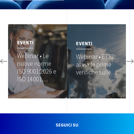
Image
Image
EVENTI
EVENTI
Webinar • Le
Webinar • ETS2:
nuove norme
al via le prime
ISO 9001:2026 e
verifiche sulle…
ISO 14001…
SEGUICI SU