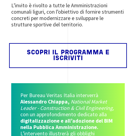
L’invito è rivolto a tutte le Amministrazioni
comunali liguri, con l’obiettivo di fornire strumenti
concreti per modernizzare e sviluppare le
strutture sportive del territorio.
SCOPRI IL PROGRAMMA E
ISCRIVITI
Per Bureau Veritas Italia interverrà
Alessandro Chiappa,
National Market
Leader - Construction & Civil Engineering,
con un approfondimento dedicato alla
digitalizzazione e all’adozione del BIM
nella Pubblica Amministrazione.
L’intervento illustrerà gli obblighi