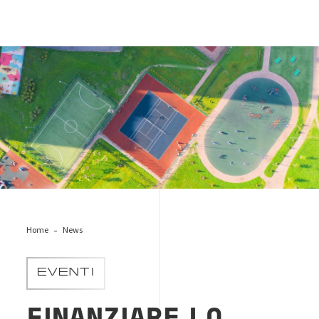
iStock-1270650624-sport-wellness
Home
News
EVENTI