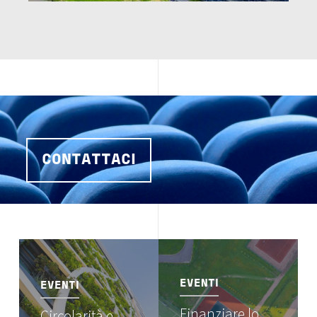
CONTATTACI
Image
Image
EVENTI
EVENTI
Finanziare lo
Circolarità e