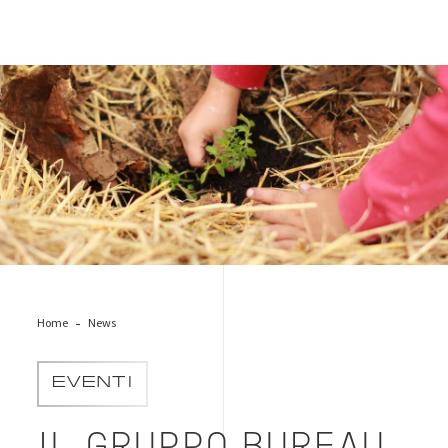
bio-production
Home
News
EVENTI