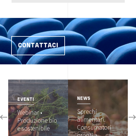
CONTATTACI
Image
Image
NEWS
EVENTI
Sprechi
Webinar •
alimentari.
Produzione bio
Consumatori
e sostenibile
pronti a…