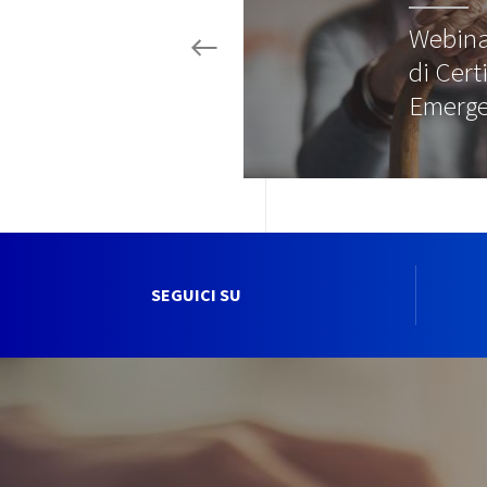
Webina
di Cert
Emerg
SEGUICI SU