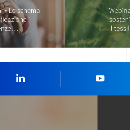
r • Lo schema
Webina
ificazione "
sosteni
enze…
il tess
Linkedin
YouTub