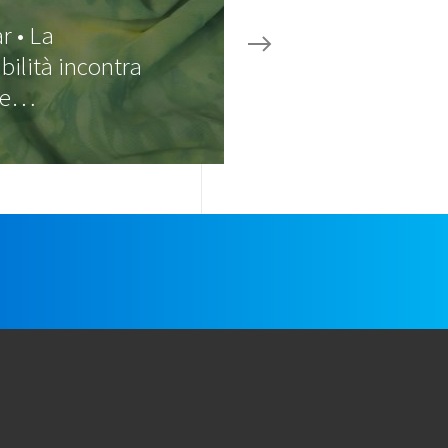
r • La
bilità incontra
ile…
e