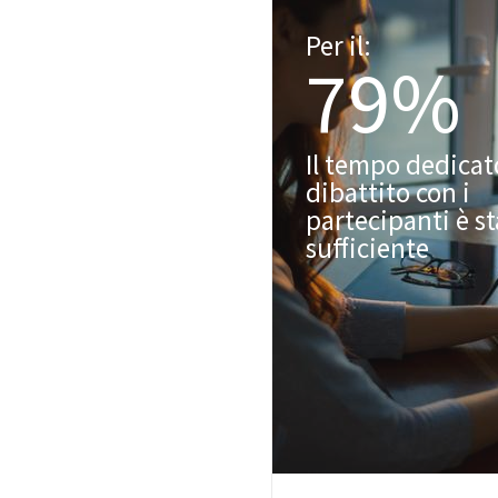
Per il:
79%
Il tempo dedicat
dibattito con i
partecipanti è s
sufficiente