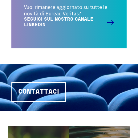
Vuoi rimanere aggiornato su tutte le
novità di Bureau Veritas?
SEGUICI SUL NOSTRO CANALE
LINKEDIN
CONTATTACI
Image
Image