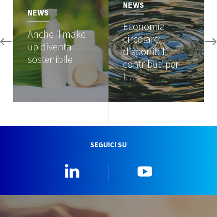
NEWS
NEWS
Economia
Anche il make
circolare:
up diventa
disponibili
sostenibile
contributi per
l…
SEGUICI SU
Linkedin
YouTube