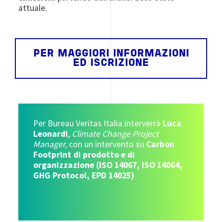
attuale.
PER MAGGIORI INFORMAZIONI
ED ISCRIZIONE
Per Bureau Veritas Italia interverrà
Luca
Leonardi
,
Climate Change Project
Manager,
con un intervento su
Carbon
Footprint di prodotto e di
organizzazione (ISO 14067, ISO 14064,
GHG Protocol, EPD 14025)