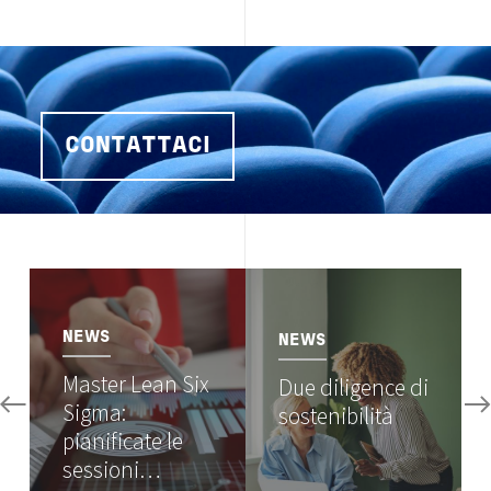
CONTATTACI
Image
Image
NEWS
NEWS
Master Lean Six
Due diligence di
Sigma:
sostenibilità
pianificate le
sessioni…