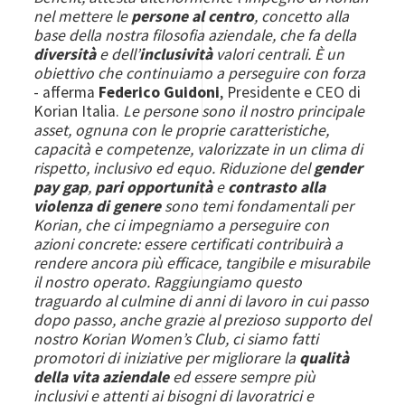
nel mettere le
persone al centro
, concetto alla
base della nostra filosofia aziendale, che fa della
diversità
e dell’
inclusività
valori centrali. È un
obiettivo che continuiamo a perseguire con forza
- afferma
Federico Guidoni
, Presidente e CEO di
Korian Italia.
Le persone sono il nostro principale
asset, ognuna con le proprie caratteristiche,
capacità e competenze, valorizzate in un clima di
rispetto, inclusivo ed equo. Riduzione del
gender
pay gap
,
pari opportunità
e
contrasto alla
violenza di genere
sono temi fondamentali per
Korian, che ci impegniamo a perseguire con
azioni concrete: essere certificati contribuirà a
rendere ancora più efficace, tangibile e misurabile
il nostro operato. Raggiungiamo questo
traguardo al culmine di anni di lavoro in cui passo
dopo passo, anche grazie al prezioso supporto del
nostro Korian Women’s Club, ci siamo fatti
promotori di iniziative per migliorare la
qualità
della vita aziendale
ed essere sempre più
inclusivi e attenti ai bisogni di lavoratrici e