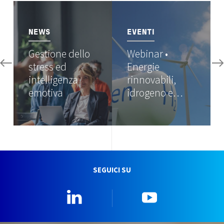
Image
Image
NEWS
EVENTI
Gestione dello
Webinar •
stress ed
Energie
intelligenza
rinnovabili,
emotiva
idrogeno e…
SEGUICI SU
Linkedin
YouTube