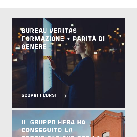
Image
BUREAU VERITAS
FORMAZIONE • PARITÀ DI
GENERE
SCOPRI I CORSI
Image
IL GRUPPO HERA HA
CONSEGUITO LA