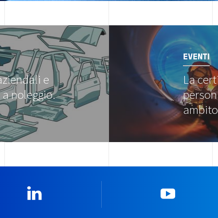
Image
EVENTI
aziendali e
La cert
 a noleggio.
person
ambit
Linkedin
YouTub