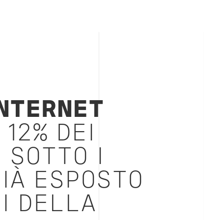
INTERNET
L 12% DEI
 SOTTO I
GIÀ ESPOSTO
HI DELLA