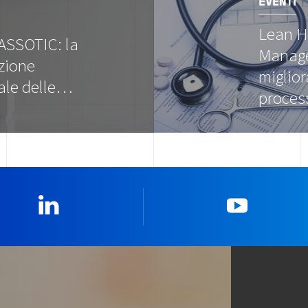
EVENTI
Lean H
ASSOTIC: la
Manag
zione
miglior
ale delle…
proce
Linkedin
YouTub