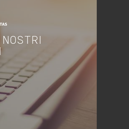
ITAS
 NOSTRI
I