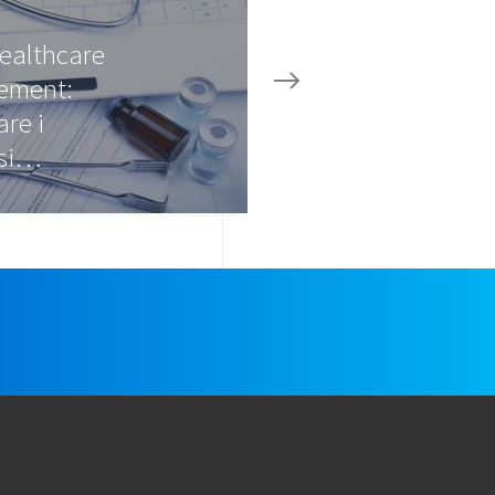
ealthcare
ement:
are i
ssi…
e