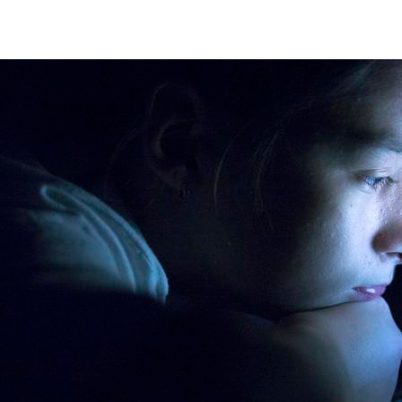
cyberbullism-safer-internet-day