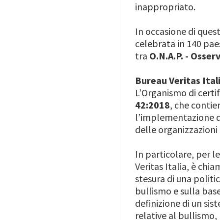
inappropriato.
In occasione di ques
celebrata in 140 paes
tra
O.N.A.P. - Osser
Bureau Veritas Ital
L’Organismo di certif
42:2018
, che contie
l’implementazione de
delle organizzazioni 
In particolare, per 
Veritas Italia, è chi
stesura di una politi
bullismo e sulla base
definizione di un sis
relative al bullismo