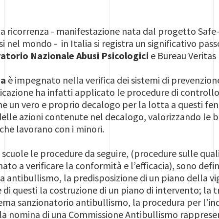
ta ricorrenza - manifestazione nata dal progetto Safe
i nel mondo - in Italia si registra un significativo pass
vatorio Nazionale Abusi Psicologici
e Bureau Veritas 
ia
è impegnato nella verifica dei sistemi di prevenzio
icazione ha infatti applicato le procedure di controllo
ne un vero e proprio decalogo per la lotta a questi fen
lle azioni contenute nel decalogo, valorizzando le bes
che lavorano con i minori.
le scuole le procedure da seguire, (procedure sulle qu
amato a verificare la conformità e l’efficacia), sono def
ca antibullismo, la predisposizione di un piano della vig
 di questi la costruzione di un piano di intervento; la
tema sanzionatorio antibullismo, la procedura per l’ind
, la nomina di una Commissione Antibullismo rappresenta