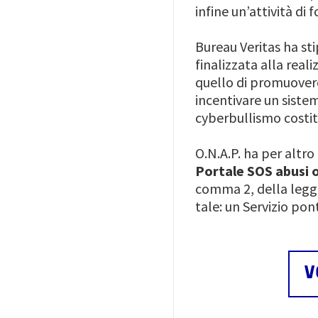
infine un’attività di
Bureau Veritas ha st
finalizzata alla real
quello di promuovere
incentivare un siste
cyberbullismo costit
O.N.A.P. ha per altr
Portale SOS abusi 
comma 2, della legge
tale: un Servizio pon
V