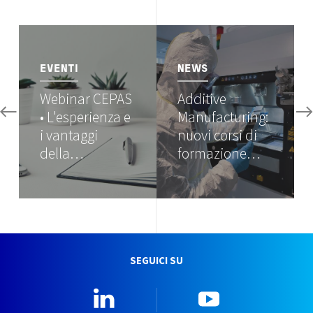
Image
Image
EVENTI
NEWS
Webinar CEPAS
Additive
• L'esperienza e
Manufacturing:
i vantaggi
nuovi corsi di
della…
formazione…
SEGUICI SU
Linkedin
YouTube