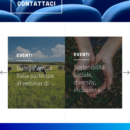
CONTATTACI
Image
Image
EVENTI
EVENTI
Sostenibilità
Bureau Veritas
sociale,
Italia partecipa
diversity,
al webinar di…
inclusion e…