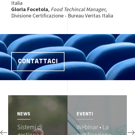
Italia
Gloria Focetola
,
Food Techincal Manager
,
Divisione Certificazione - Bureau Veritas Italia
CONTATTACI
Image
Image
NEWS
EVENTI
Sistemi di
Webinar • La
gestione e
certificazione