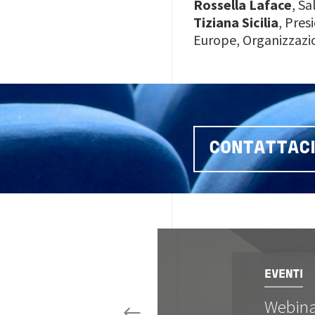
Rossella Laface
, S
Tiziana Sicilia
, Pre
Europe, Organizzazi
CONTATTAC
Image
EVENTI
Webinar