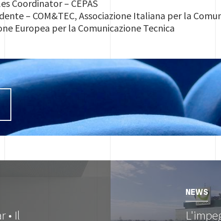
ales Coordinator – CEPAS
sidente – COM&TEC, Associazione Italiana per la Comu
one Europea per la Comunicazione Tecnica
I
Image
NEWS
 • Il
L'impe