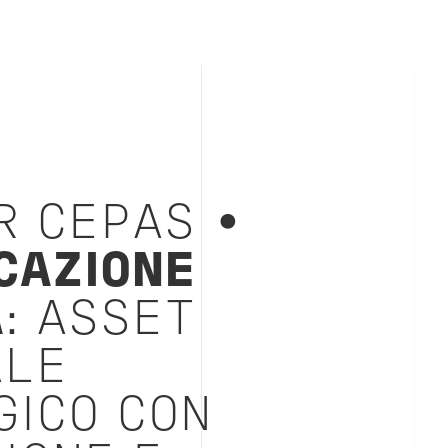
R CEPAS •
CAZIONE
A
: ASSET
ALE
GICO CON