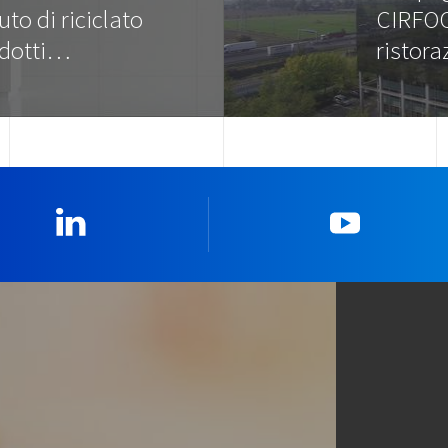
to di riciclato
CIRFOO
odotti…
ristor
Linkedin
YouTub