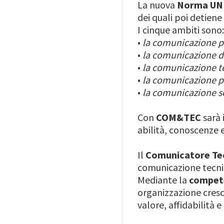
La nuova
Norma UN
dei quali poi detiene 
I cinque ambiti sono
•
la comunicazione pu
•
la comunicazione d
•
la comunicazione t
•
la comunicazione po
•
la comunicazione soc
Con
COM&TEC
sarà 
abilità, conoscenze 
Il
Comunicatore Te
comunicazione tecnic
Mediante la
compet
organizzazione cresc
valore, affidabilità 