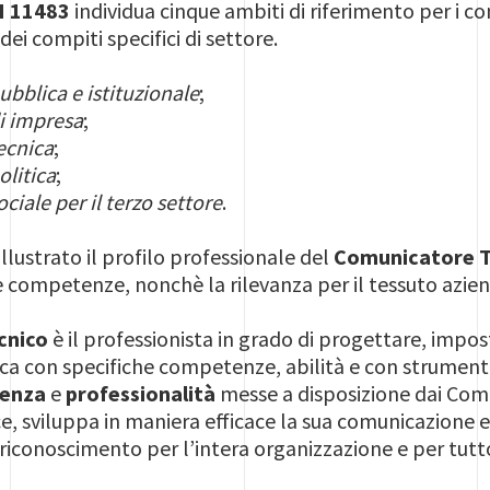
I 11483
individua cinque ambiti di riferimento per i c
dei compiti specifici di settore.
:
bblica e istituzionale
;
i impresa
;
ecnica
;
litica
;
iale per il terzo settore
.
illustrato il profilo professionale del
Comunicatore T
e competenze, nonchè la rilevanza per il tessuto azien
cnico
è il professionista in grado di progettare, impo
a con specifiche competenze, abilità e con strumenti 
enza
e
professionalità
messe a disposizione dai Comu
e, sviluppa in maniera efficace la sua comunicazione
e riconoscimento per l’intera organizzazione e per tutto