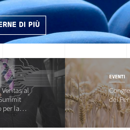
ERNE DI PIÙ
Image
EVENTI
Veritas al
Congre
 Summit
dei Peri
o per la…