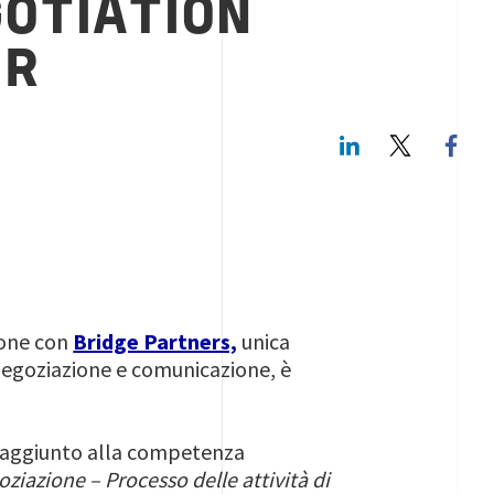
OTIATION
ER
LinkedIn
Twitte
ione con
Bridge Partners,
unica
 negoziazione e comunicazione, è
e aggiunto alla competenza
goziazione – Processo delle attività di