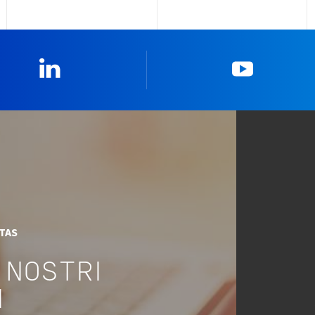
Linkedin
YouTub
ITAS
 NOSTRI
I