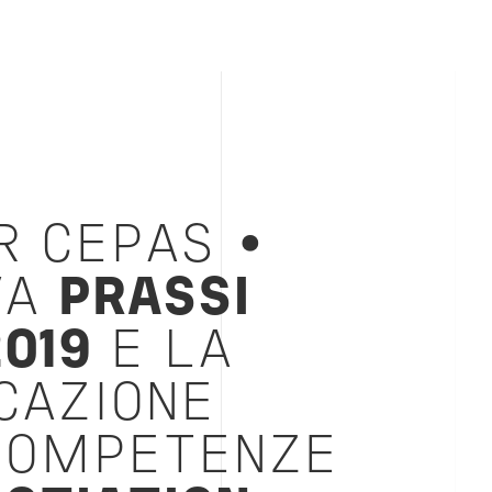
R CEPAS •
VA
PRASSI
2019
E LA
CAZIONE
COMPETENZE