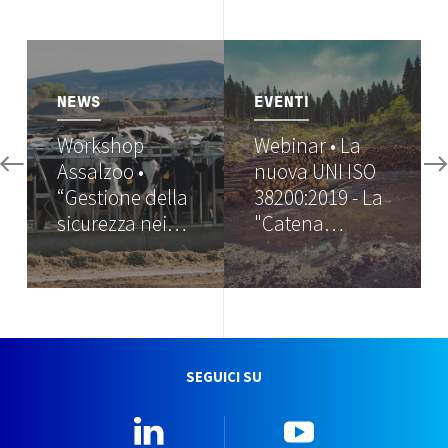
Image
Image
NEWS
EVENTI
Workshop
Webinar • La
Assalzoo •
nuova UNI ISO
“Gestione della
38200:2019 - La
sicurezza nei…
"Catena…
SEGUICI SU
Linkedin
YouTube