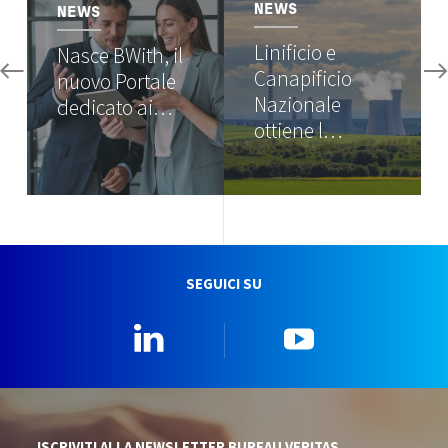
NEWS
NEWS
Linificio e
Nasce BWith, il
Canapificio
nuovo Portale
Nazionale
dedicato ai…
ottiene l…
SEGUICI SU
Linkedin
YouTube
ISCRIVITI ALLA NEWSLETTER BUREAU VERITAS