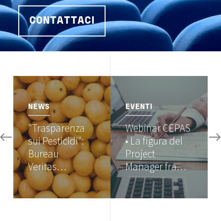
CONTATTACI
Image
Image
NEWS
EVENTI
"Trasparenza
Webinar CEPAS
sui Pesticidi":
• La figura del
Bureau
Project
Veritas…
Manager fra…