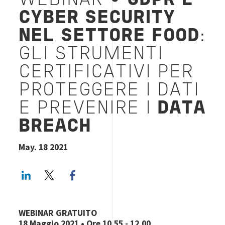
WEBINAR
•
GDPR E
CYBER SECURITY
NEL SETTORE FOOD
:
GLI STRUMENTI
CERTIFICATIVI PER
PROTEGGERE I DATI
E PREVENIRE I
DATA
BREACH
May. 18 2021
LinkedIn
Twitter
Facebook share
WEBINAR GRATUITO
18 Maggio 2021
• Ore 10.55 - 12.00