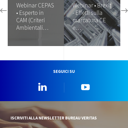
Webinar CEPAS
Webinar • Brexit
• Esperto in
- Effetti sulla
CAM (Criteri
marcatura CE
Ambientali…
e…
SEGUICI SU
Linkedin
YouTube
ISCRIVITI ALLA NEWSLETTER BUREAU VERITAS