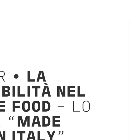
R •
LA
BILITÀ NEL
E FOOD
- LO
 “
MADE
N ITALY
”