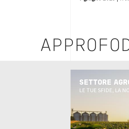
APPROFOD
Image
SETTORE AGR
LE TUE SFIDE, LA 