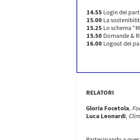
14.55
Login dei part
15.00
La sostenibili
15.25
Lo schema “Mad
15.50
Domande & Ri
16.00
Logout dei pa
RELATORI
Gloria Focetola
,
Fo
Luca Leonardi
,
Clim
Partecipando a ques