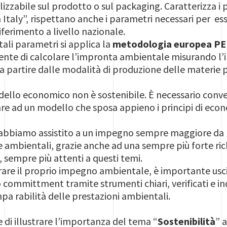
tilizzabile sul prodotto o sul packaging. Caratterizza i 
n Italy”, rispettano anche i parametri necessari per ess
iferimento a livello nazionale.
tali parametri si applica la
metodologia europea PE
ente di calcolare l’impronta ambientale misurando l’
a, a partire dalle modalità di produzione delle materie 
dello economico non è sostenibile. È necessario conver
re ad un modello che sposa appieno i principi di econom
i abbiamo assistito a un impegno sempre maggiore da p
ambientali, grazie anche ad una sempre più forte rich
, sempre più attenti a questi temi.
rare il proprio impegno ambientale, è importante uscir
o committment tramite strumenti chiari, verificati e i
pa rabilità delle prestazioni ambientali.
 di illustrare l’importanza del tema “
Sostenibilità
” 