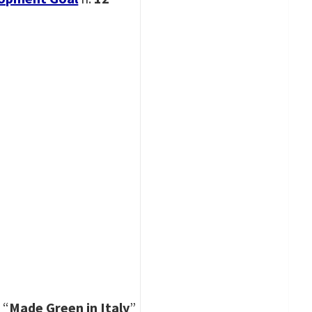
 “
Made Green in Italy
”