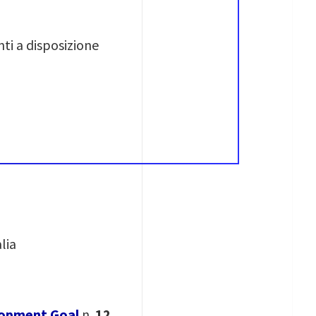
nti a disposizione
lia
lopment Goal
n.
12