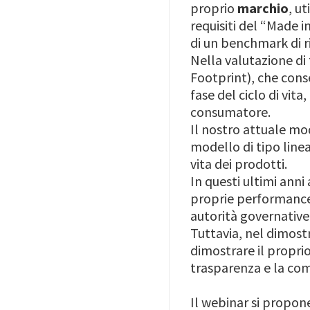
proprio
marchio
, u
requisiti del “Made i
di un benchmark di r
Nella valutazione di 
Footprint), che cons
fase del ciclo di vit
consumatore.
Il nostro attuale mo
modello di tipo linea
vita dei prodotti.
In questi ultimi ann
proprie performance 
autorità governative
Tuttavia, nel dimost
dimostrare il propri
trasparenza e la com
Il webinar si propone