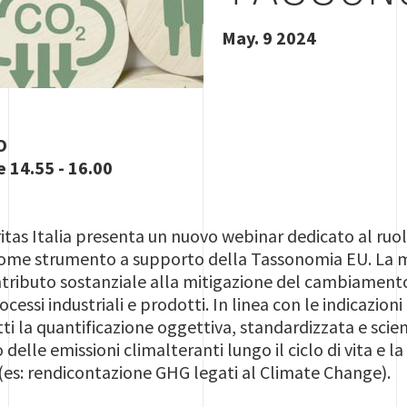
May. 9 2024
O
 14.55 - 16.00
itas Italia presenta un nuovo webinar dedicato al ruo
come strumento a supporto della Tassonomia EU. La 
ntributo sostanziale alla mitigazione del cambiamento
essi industriali e prodotti. In linea con le indicazioni
ti la quantificazione oggettiva, standardizzata e scien
 delle emissioni climalteranti lungo il ciclo di vita e l
 (es: rendicontazione GHG legati al Climate Change).