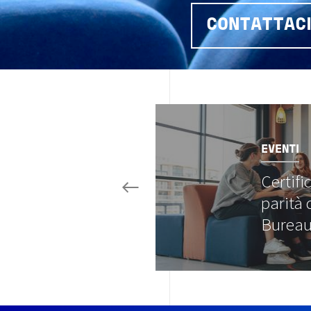
CONTATTAC
Image
EVENTI
Certifi
parità 
Bureau