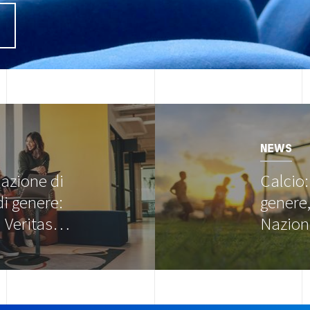
I
Image
NEWS
cazione di
Calcio:
di genere:
genere,
 Veritas…
Nazio