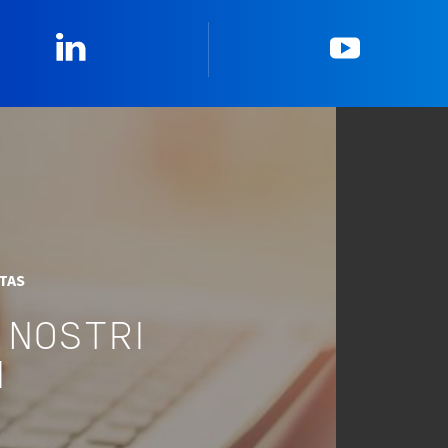
Linkedin
YouTub
ITAS
 NOSTRI
I