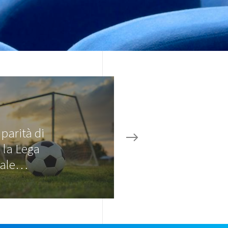
 parità di
 la Lega
nale…