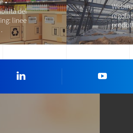
r •
Webinar
bilità del
regola
ng: linee
prodot
…
Linkedin
YouTub