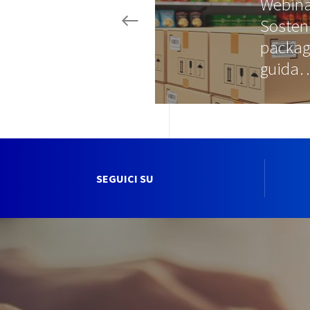
Webina
Sosteni
packagi
guida
SEGUICI SU