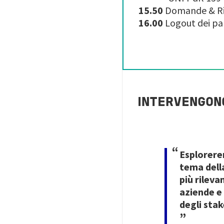
15.50
Domande & Ri
16.00
Logout dei pa
INTERVENGON
Image
Esplorere
tema dell
più rileva
aziende e
degli sta