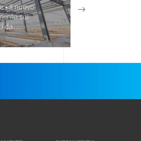
 • Il nuovo
mento sui
ti da…
e