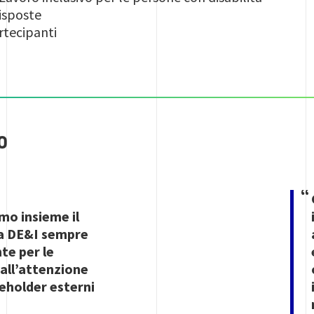
sposte
rtecipanti
O
Image
mo insieme il
a DE&I sempre
nte per le
 all’attenzione
keholder esterni