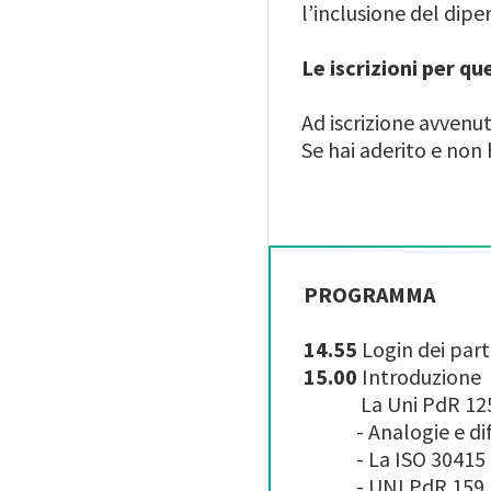
l’inclusione del dipe
Le iscrizioni per q
Ad iscrizione avvenu
Se hai aderito e non 
PROGRAMMA
14.55
Login dei part
15.00
Introduzione
La Uni PdR 125 Cer
- Analogie e diffe
- La ISO 30415 Div
- UNI PdR 159 Lavo