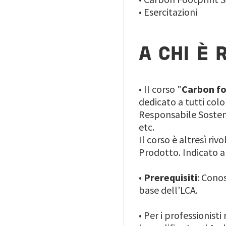
•
Esercitazioni
A CHI È 
• Il corso "
Carbon fo
dedicato a tutti col
Responsabile Sostenib
etc.
Il corso è altresì ri
Prodotto. Indicato a
•
Prerequisiti
: Cono
base dell’LCA.
•
Per i professionist