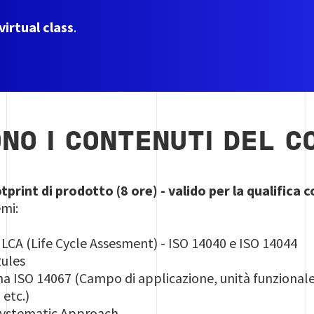
virtual class
.
ONO I CONTENUTI DEL C
print di prodotto (8 ore) - valido per la qualific
emi:
di LCA (Life Cycle Assesment) - ISO 14040 e ISO 14044
Rules
ma ISO 14067 (Campo di applicazione, unità funzionale
 etc.)
Systematic Approach