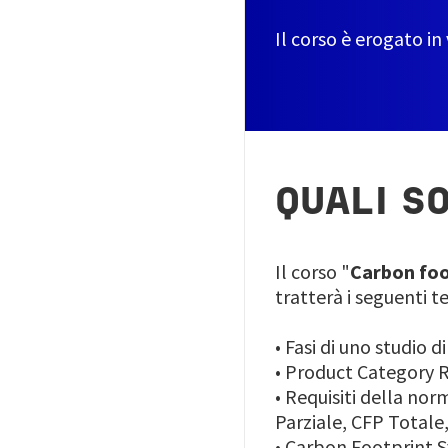
Il corso è erogato in
QUALI S
Il corso "
Carbon foot
tratterà i seguenti t
• Fasi di uno studio 
•
Product Category 
•
Requisiti della nor
Parziale, CFP Totale,
•
Carbon Footprint 