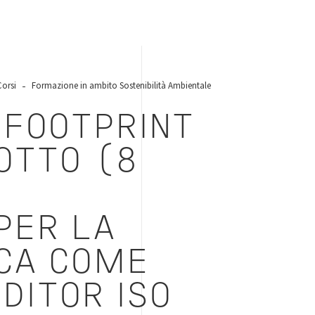
Corsi
Formazione in ambito Sostenibilità Ambientale
 FOOTPRINT
OTTO (8
PER LA
ICA COME
DITOR ISO