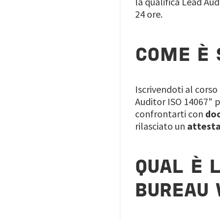
la qualifica Lead Aud
24 ore.
COME È 
Iscrivendoti al cors
Auditor ISO 14067" p
confrontarti con
doc
rilasciato un
attesta
QUAL È 
BUREAU 