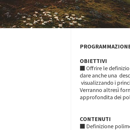
PROGRAMMAZION
OBIETTIVI
■ O
ffrire le definiz
dare anche una descr
visualizzando i princ
Verranno altresì forn
approfondita dei pol
CONTENUTI
■
Definizione polime