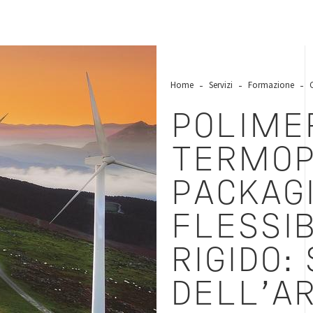
Home
Servizi
Formazione
POLIME
TERMOP
PACKAG
FLESSIB
RIGIDO:
DELL’A