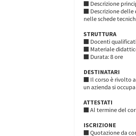
■
Descrizione princi
■
Descrizione delle
nelle schede tecnich
STRUTTURA
■ Docenti qualificat
■ Materiale didattic
■ Durata: 8 ore
DESTINATARI
■
Il corso è rivolto 
un azienda si occup
ATTESTATI
■ Al termine del cors
ISCRIZIONE
■ Quotazione da con