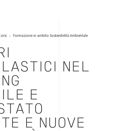
Corsi
Formazione in ambito Sostenibilità Ambientale
RI
LASTICI NEL
ING
ILE E
 STATO
RTE E NUOVE