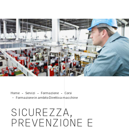
industrial-machinery-manager
Home
Servizi
Formazione
Corsi
Formazione in ambito Direttiva macchine
SICUREZZA,
PREVENZIONE E