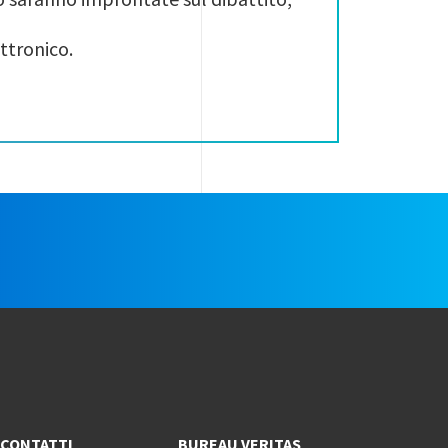
ttronico.
e
CONTATTI
BUREAU VERITAS