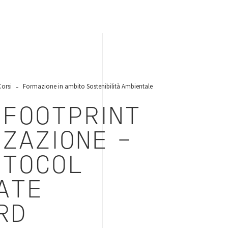
Corsi
Formazione in ambito Sostenibilità Ambientale
 FOOTPRINT
ZAZIONE –
OTOCOL
ATE
RD