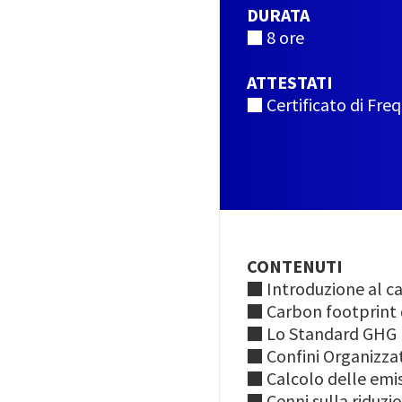
DURATA
■ 8 ore
ATTESTATI
■ Certificato di Fre
CONTENUTI
■ Introduzione al 
■ Carbon footprint 
■ Lo Standard GHG 
■ Confini Organizzat
■ Calcolo delle emis
■ Cenni sulla riduzio