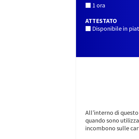
■ 1 ora
ATTESTATO
■ Disponibile in pia
All’interno di quest
quando sono utilizzat
incombono sulle cart