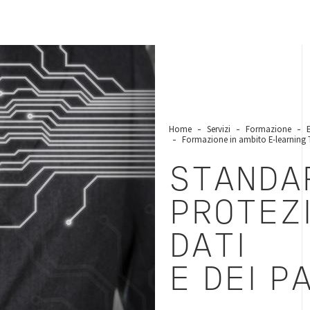
Home
Servizi
Formazione
Formazione in ambito E-learning Tr
STANDAR
PROTEZI
DATI
E DEI P