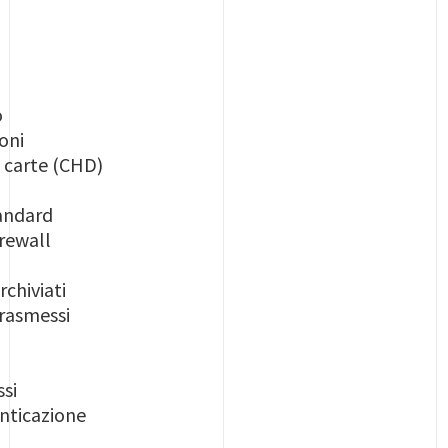
o
oni
le carte (CHD)
tandard
irewall
rchiviati
trasmessi
ssi
enticazione