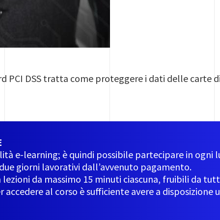
ard PCI DSS tratta come proteggere i dati delle carte 
E
lità e-learning; è quindi possibile partecipare in ogni
 due giorni lavorativi dall’avvenuto pagamento.
n lezioni da massimo 15 minuti ciascuna, fruibili da tutti 
er accedere al corso è sufficiente avere a disposizione