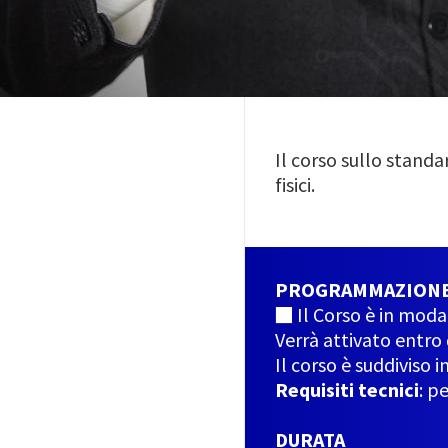
Il corso sullo stand
fisici.
PROGRAMMAZION
■ Il Corso è in moda
Verrà attivato entro
Il corso è suddiviso i
Requisiti tecnici
: p
DURATA