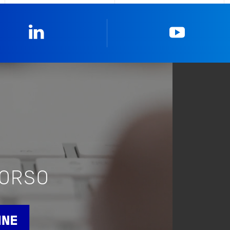
Linkedin
YouTub
CORSO
INE