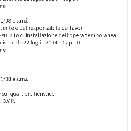
one
1/08 e s.m.i.
ente e del responsabile dei lavori
sul sito di installazione dell’opera temporanea
isteriale 22 luglio 2014 – Capo II
one
1/08 e s.m.i.
ul quartiere fieristico
 D.V.R.