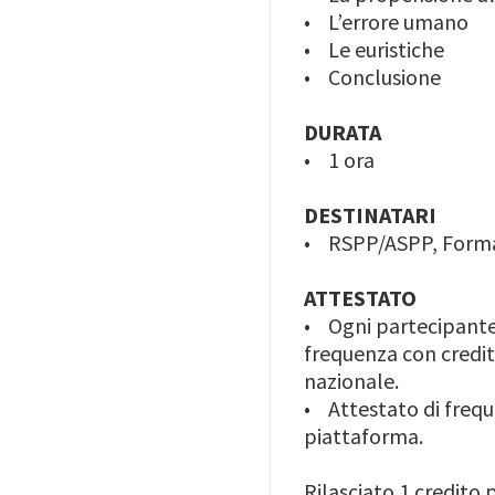
• L’errore umano
• Le euristiche
• Conclusione
DURATA
• 1 ora
DESTINATARI
• RSPP/ASPP, Formato
ATTESTATO
• Ogni partecipante 
frequenza con credito
nazionale.
• Attestato di frequ
piattaforma.
Rilasciato 1 credito