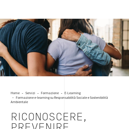
diversity-inclusion
Home
Servizi
Formazione
E-Learning
Formazione e-learning su Responsabilità Sociale e Sostenibilità
Ambientale
RICONOSCERE,
PREVENIRE,