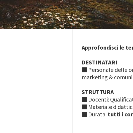
Approfondisci le te
DESTINATARI
■ Personale delle or
marketing & comunica
STRUTTURA
■ Docenti: Qualifica
■ Materiale didattico
■ Durata:
tutti i c