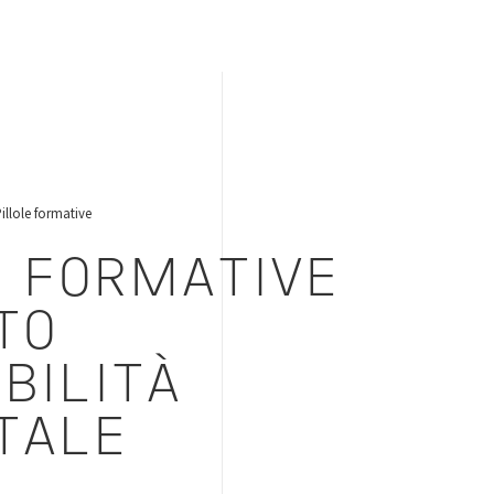
Pillole formative
E FORMATIVE
TO
BILITÀ
TALE