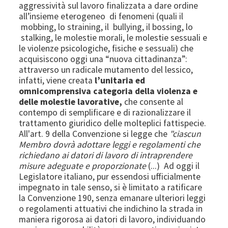
aggressività sul lavoro finalizzata a dare ordine
all’insieme eterogeneo di fenomeni (quali il
mobbing, lo straining, il bullying, il bossing, lo
stalking, le molestie morali, le molestie sessuali e
le violenze psicologiche, fisiche e sessuali) che
acquisiscono oggi una “nuova cittadinanza”:
attraverso un radicale mutamento del lessico,
infatti, viene creata
l’unitaria ed
omnicomprensiva categoria della violenza e
delle molestie lavorative,
che consente al
contempo di semplificare e di razionalizzare il
trattamento giuridico delle molteplici fattispecie.
All'art. 9 della Convenzione si legge che
"ciascun
Membro dovrà adottare leggi e regolamenti che
richiedano ai datori di lavoro di intraprendere
misure adeguate e proporzionate
(...) Ad oggi il
Legislatore italiano, pur essendosi ufficialmente
impegnato in tale senso, si è limitato a ratificare
la Convenzione 190, senza emanare ulteriori leggi
o regolamenti attuativi che indichino la strada in
maniera rigorosa ai datori di lavoro, individuando