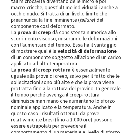
tali microcavità diventano delle micro e poi
macro-cricche, quest’ultime individuabili anche a
occhio nudo. Si tratta di un livello limite che
preannuncia la fine imminente (
failure
) del
componente così deformato.
La
prova di creep
dà consistenza numerica allo
scorrimento viscoso, misurando le deformazioni
con l’aumentare del tempo. Essa ha il vantaggio
di mostrare qual è la
velocità di deformazione
di un componente soggetto all’azione di un carico
applicato ad alta temperatura.
La
prova di creep-rottura
è essenzialmente
uguale alla prova di creep, salvo per il fatto che le
sollecitazioni sono più alte e che la prova viene
protratta fino alla rottura del provino. In generale
il tempo perché avvenga il creep-rottura
diminuisce man mano che aumentano lo sforzo
nominale applicato e la temperatura. Anche in
questo caso i risultati ottenuti da prove
relativamente brevi (fino a 1.000 ore) possono
essere estrapolati per prevedere il
comportamento di un materiale a livello di sforzo