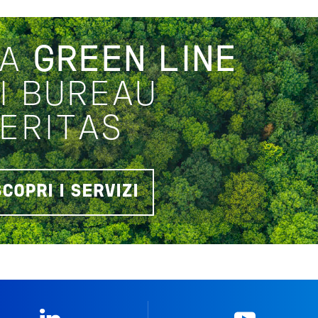
LA
GREEN LINE
I BUREAU
ERITAS
SCOPRI I SERVIZI
Linkedin
YouTub