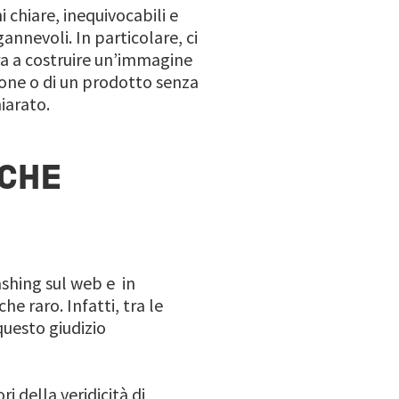
 chiare, inequivocabili e
gannevoli. In particolare, ci
a a costruire un’immagine
ione o di un prodotto senza
hiarato.
LCHE
ashing sul web e in
e raro. Infatti, tra le
questo giudizio
 della veridicità di