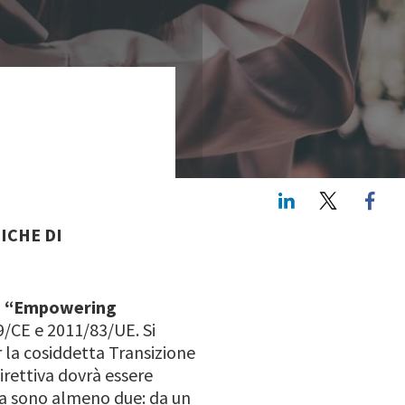
LinkedIn
Twitte
ICHE DI
25 “Empowering
9/CE e 2011/83/UE. Si
r la cosiddetta Transizione
irettiva dovrà essere
ura sono almeno due: da un