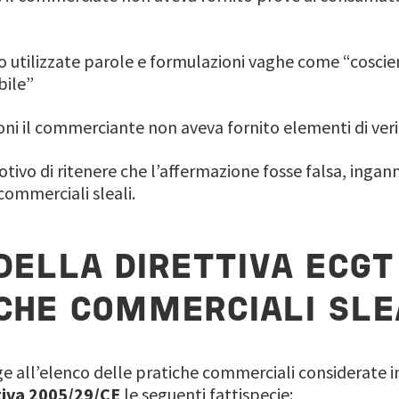
o utilizzate parole e formulazioni vaghe come “coscie
bile”
oni il commerciante non aveva fornito elementi di verif
otivo di ritenere che l’affermazione fosse falsa, inga
 commerciali sleali.
 DELLA DIRETTIVA ECG
ICHE COMMERCIALI SLE
 all’elenco delle pratiche commerciali considerate in 
tiva 2005/29/CE
le seguenti fattispecie: