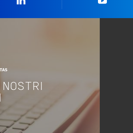
ITAS
 NOSTRI
I