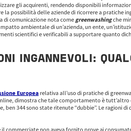
izzare gli acquirenti, rendendo disponibili informazioni
re la possibilità delle aziende di ricorrere a pratiche in
egia di comunicazione nota come
greenwashing
che mir
’impatto ambientale di un’azienda, un ente, un’istituz
menti scientifici e verificabili a supportare quanto dic
ONI INGANNEVOLI: QUA
ssione Europea
relativa all’uso di pratiche di greenw
nline, dimostra che tale comportamento è tutt’altro ch
e, ben 344 sono state ritenute “dubbie”. Le ragioni di 
e il commerciate non aveva fornito prove ai consumatori