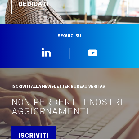
DEDICATI
SEGUICI SU
Linkedin
YouTube
ISCRIVITI ALLA NEWSLETTER BUREAU VERITAS
NON PERDERTI I NOSTRI
AGGIORNAMENTI
ISCRIVITI