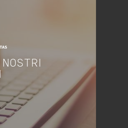
ITAS
 NOSTRI
I