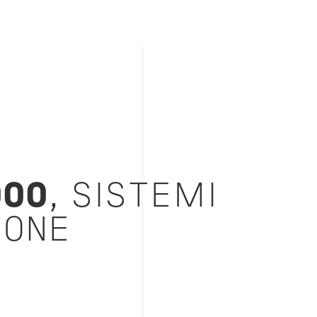
000
, SISTEMI
IONE
E