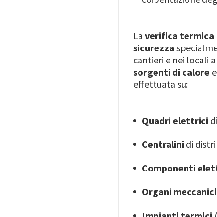
La
verifica termica
sicurezza
specialmen
cantieri e nei locali
sorgenti di calore
e
effettuata su:
Quadri elettrici
d
Centralini
di distr
Componenti elett
Organi meccanic
Impianti termici
(