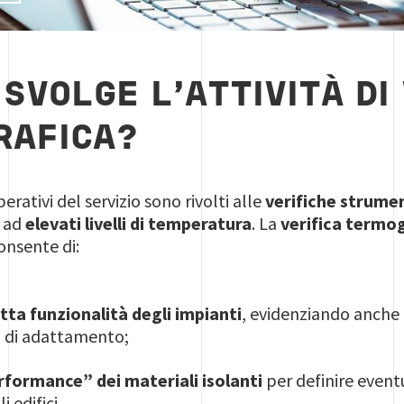
SVOLGE L'ATTIVITÀ DI
RAFICA?
perativi del servizio sono rivolti alle
verifiche strume
i ad
elevati livelli di temperatura
. La
verifica termo
nsente di:
tta funzionalità degli impianti
, evidenziando anche 
i di adattamento;
rformance” dei materiali isolanti
per definire event
 edifici.