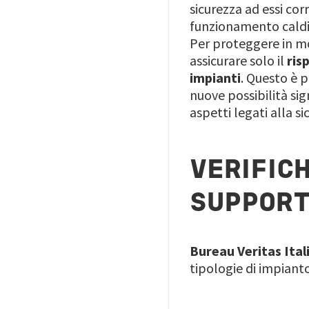
sicurezza ad essi cor
funzionamento caldi
Per proteggere in mo
assicurare solo il
ris
impianti
. Questo è p
nuove possibilità si
aspetti legati alla s
VERIFIC
SUPPORT
Bureau Veritas Ital
tipologie di impianto 