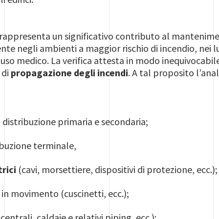
rappresenta un significativo contributo al mantenime
te negli ambienti a maggior rischio di incendio, nei l
 a uso medico. La verifica attesta in modo inequivocabi
 di
propagazione degli incendi
. A tal proposito l’ana
i distribuzione primaria e secondaria;
ibuzione terminale,
rici
(cavi, morsettiere, dispositivi di protezione, ecc.);
i
in movimento (cuscinetti, ecc.);
centrali, caldaie e relativi piping, ecc.);