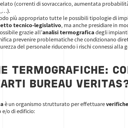
relato (correnti di sovraccarico, aumentata probabilità 
,…).
do più appropriato tutte le possibili tipologie di impi
petto tecnico-legislativo
, ma anche presidiare in mo
ossibile grazie all’
analisi termografica
degli impianti 
gnifica prevenire problematiche che condizionano diret
icurezza del personale riducendo i rischi connessi alla 
HE TERMOGRAFICHE: C
ARTI BUREAU VERITAS
ia
è un organismo strutturato per effettuare
verifich
e/o di edificio: