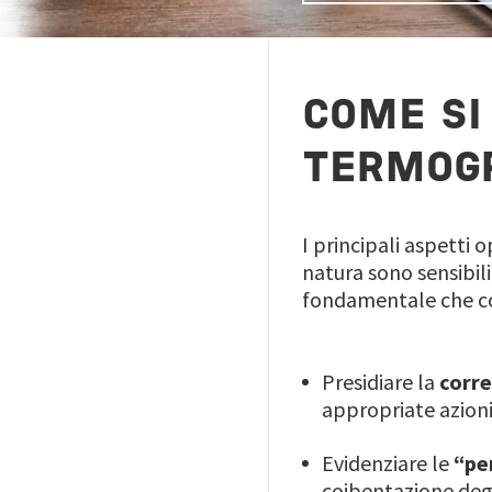
COME SI 
TERMOG
I principali aspetti o
natura sono sensibil
fondamentale che co
Presidiare la
corre
appropriate azion
Evidenziare le
“pe
coibentazione degli