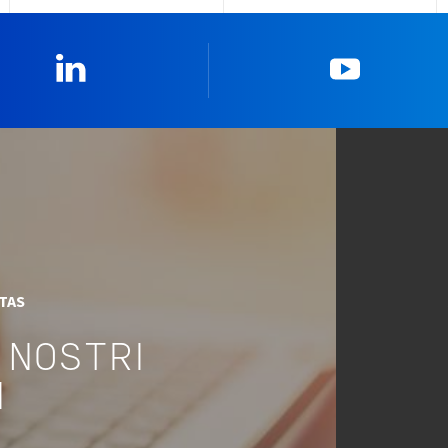
Linkedin
YouTub
ITAS
 NOSTRI
I