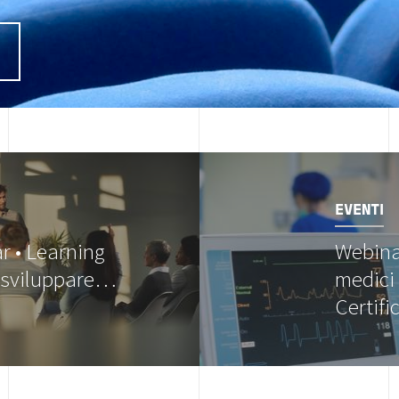
I
Image
EVENTI
r • Learning
Webinar
: sviluppare…
medici
Certif