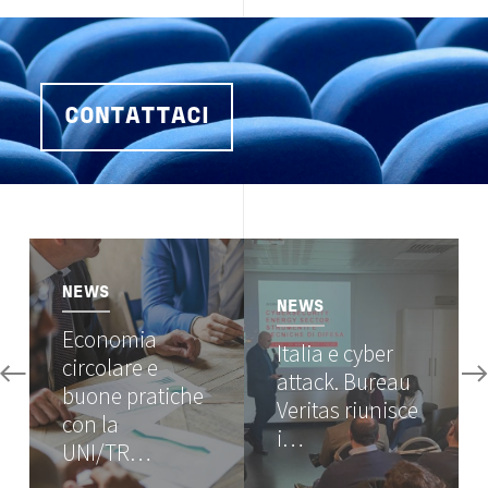
CONTATTACI
Image
Image
NEWS
NEWS
Economia
Italia e cyber
circolare e
attack. Bureau
buone pratiche
Veritas riunisce
con la
i…
UNI/TR…