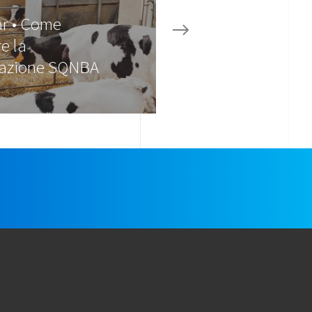
r • Come
e la
icazione SQNBA
e