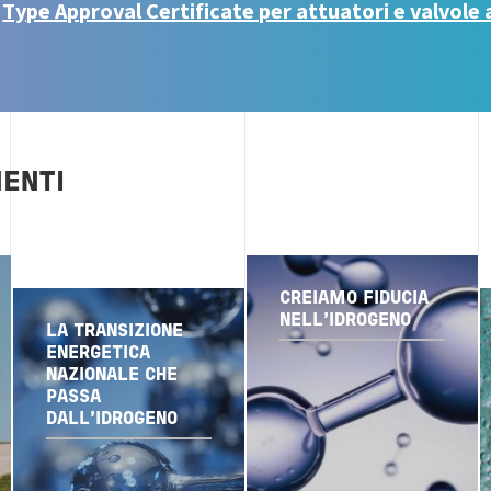
u
Type Approval Certificate per attuatori e valvole
ENTI
CREIAMO FIDUCIA
NELL'IDROGENO
LA TRANSIZIONE
ENERGETICA
NAZIONALE CHE
PASSA
DALL’IDROGENO