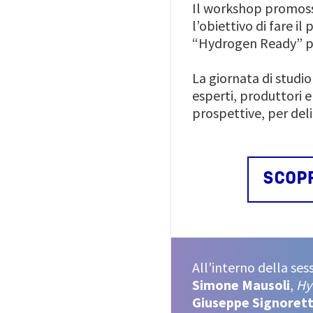
Il workshop promos
l’obiettivo di fare i
“Hydrogen Ready” per
La giornata di studi
esperti, produttori e
prospettive, per del
SCOPR
All'interno della ses
Simone Mausoli
,
Hy
Giuseppe Signoret