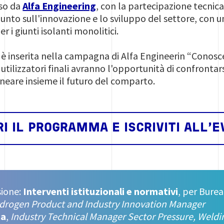
so da
Alfa Engineering
, con la partecipazione tecnica 
l punto sull'innovazione e lo sviluppo del settore, con u
 i giunti isolanti monolitici.
o è inserita nella campagna di Alfa Engineerin “Conosc
 utilizzatori finali avranno l'opportunità di confronta
ineare insieme il futuro del comparto.
I IL PROGRAMMA E ISCRIVITI ALL'
sione:
Interventi istituzionali e normativi
, per Burea
drogen Product and Industry Innovation Manager
ta
,
Industry Technical Manager Sector Pressure, Weldi