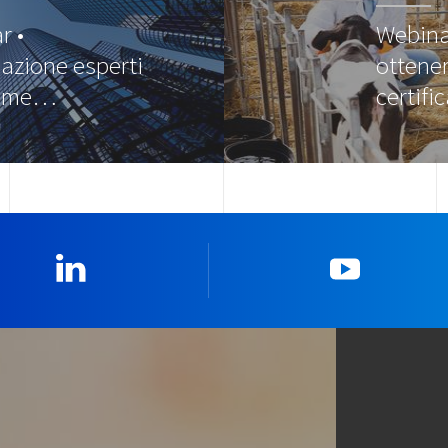
r •
Webina
cazione esperti
ottener
come…
certif
Linkedin
YouTub