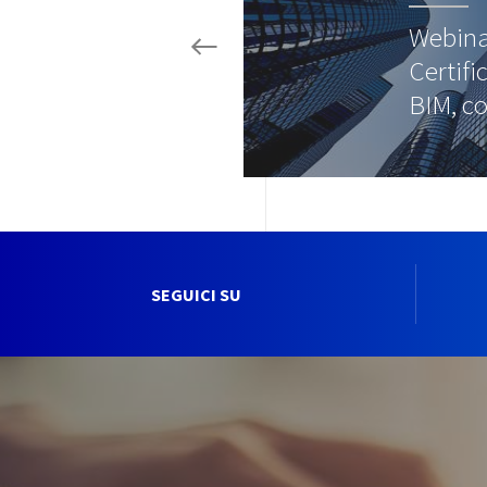
Webina
Certifi
BIM, 
SEGUICI SU