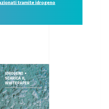
 azionati tramite idrogeno
IDROGENO •
SCARICA IL
WHITEPAPER