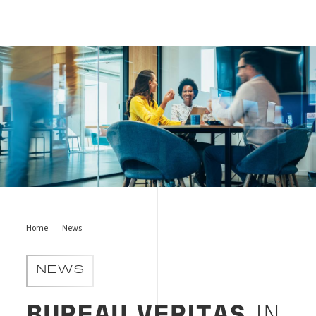
people-group-office.jpg
Home
News
NEWS