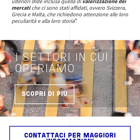
ulteriori sfide inclusa quella di
valorizzazione dei
mercati
che ci sono stati affidati, ovvero Svizzera,
Grecia e Malta, che richiedono attenzione alle loro
peculiarità e alla loro storia
”.
I SETTORI IN CUI
OPERIAMO
SCOPRI DI PIÙ
CONTATTACI PER MAGGIORI