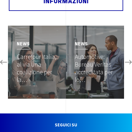
INFORMAZIONI
Image
Image
NEWS
NEWS
Carrefour Italia,
Automotive:
al via una
Bureau Veritas
coalizione per
accreditata per
la…
lo…
SEGUICI SU