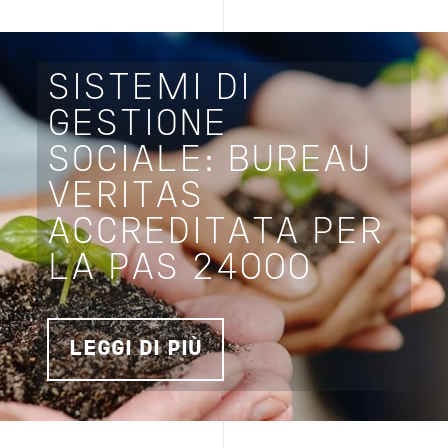
SISTEMI DI
GESTIONE
SOCIALE: BUREAU
VERITAS
ACCREDITATA PER
LA PAS 24000
LEGGI DI PIÙ