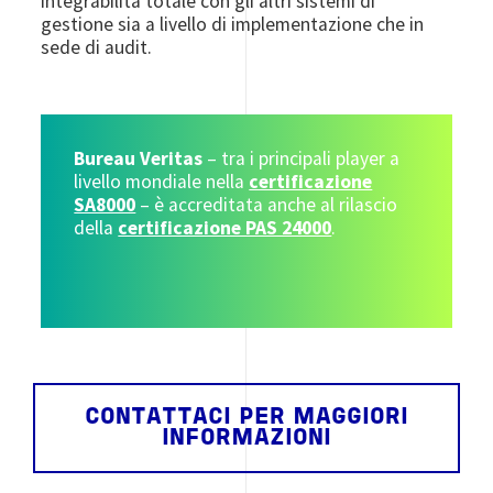
integrabilità totale con gli altri sistemi di
gestione sia a livello di implementazione che in
sede di audit.
Bureau Veritas
– tra i principali player a
livello mondiale nella
certificazione
SA8000
– è accreditata anche al rilascio
della
certificazione PAS 24000
.
CONTATTACI PER MAGGIORI
INFORMAZIONI