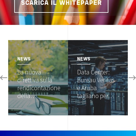
SCARICA IL WHITEPAPER
Image
Image
NEWS
NEWS
La nuova
Data Center:
direttiva sulla
Bureau Veritas
rendicontazione
e Aruba
della…
tagliano per…