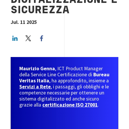
DIGITALIZZAZIONE E
SICUREZZA
Jul. 11 2025
LinkedIn
Twitter
Facebook share
Maurizio Genna
, ICT Product Manager
della Service Line Certificazione di
Bureau
Veritas Italia
, ha approfondito, insieme a
Servizi a Rete
, i passaggi, gli obblighi e le
competenze necessarie per ottenere un
sistema digitalizzato ed anche sicuro
grazie alla
certificazione ISO 27001
.