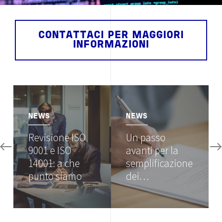
CONTATTACI PER MAGGIORI
INFORMAZIONI
Image
Image
NEWS
NEWS
Revisione ISO
Un passo
9001 e ISO
avanti per la
14001: a che
semplificazione
punto siamo
dei…