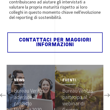
contribuiscano ad aiutare gli intervistati a
valutare la propria maturità rispetto ai loro
colleghi in questo momento chiave nell'evoluzione
del reporting di sostenibilità.
CONTATTACI PER MAGGIORI
INFORMAZIONI
Image
Image
NEWS
EVENTI
Bureau Veritas
Bureau Veritas
aderisce al
partecipa al
progetto
webinar di
MITCast 2030…
Gruppo…