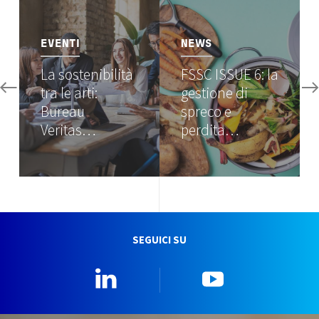
Image
Image
EVENTI
NEWS
La sostenibilità
FSSC ISSUE 6: la
tra le arti:
gestione di
Bureau
spreco e
Veritas…
perdita…
SEGUICI SU
Linkedin
YouTube