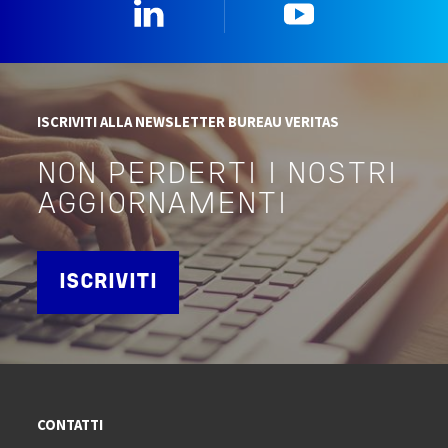
Linkedin
YouTube
ISCRIVITI ALLA NEWSLETTER BUREAU VERITAS
NON PERDERTI I NOSTRI
AGGIORNAMENTI
ISCRIVITI
CONTATTI