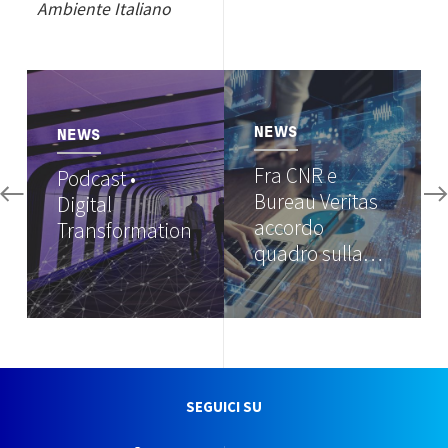
Ambiente Italiano
Image
Image
NEWS
NEWS
Fra CNR e
Podcast •
Bureau Veritas
Digital
accordo
Transformation
quadro sulla…
SEGUICI SU