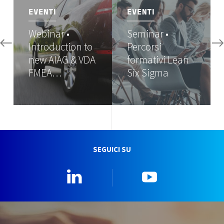
EVENTI
EVENTI
Webinar •
Seminar •
Introduction to
Percorsi
new AIAG & VDA
formativi Lean
FMEA…
Six Sigma
SEGUICI SU
Linkedin
YouTube