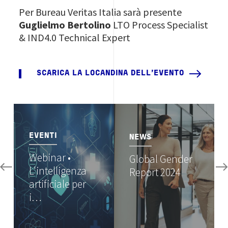
Per Bureau Veritas Italia sarà presente
Guglielmo Bertolino
LTO Process Specialist
& IND4.0 Technical Expert
SCARICA LA LOCANDINA DELL'EVENTO
Image
Image
EVENTI
NEWS
Webinar •
Global Gender
L'intelligenza
Report 2024
artificiale per
i…