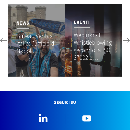
Image
Image
EVENTI
NEWS
Webinar • Il
Bureau Veritas
Whistleblowing
Italia: l'ufficio di
secondo la ISO
Napoli…
37002 e…
SEGUICI SU
Linkedin
YouTube