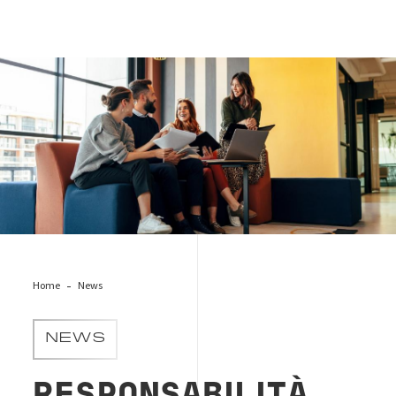
Parita-di-genere
Home
News
NEWS